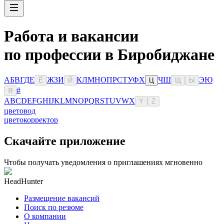
Работа и вакансии
по профессии в Биробиджане
А
Б
В
Г
Д
Е
Ж
З
И
К
Л
М
Н
О
П
Р
С
Т
У
Ф
Х
Ч
Ш
Э
Ю
Ё
Й
Ц
Щ
Ы
#
Я
A
B
C
D
E
F
G
H
I
J
K
L
M
N
O
P
Q
R
S
T
U
V
W
X
Y
Z
цветовод
цветокорректор
Скачайте приложение
Чтобы получать уведомления о приглашениях мгновенно
HeadHunter
Размещение вакансий
Поиск по резюме
О компании