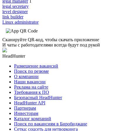
legal manager
1
legal secretary
level designer
link builder
Linux administrator
Сканируйте QR-код, чтобы скачать приложение
И чаты с работодателями всегда будут под рукой
HeadHunter
Размещение вакансий
Поиск по резюме
О компании
Наши вакансии
Реклама на сайте
Требования к ПО
Безопасный HeadHunter
HeadHunter API
Партнерам
Инвесторам
Каталог компаний
Поиск по вакансиям в Биробиджане
Сетка: соцсеть для нетворкинга