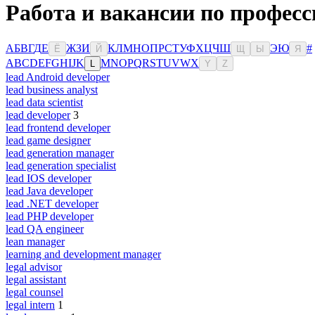
Работа и вакансии по профес
А
Б
В
Г
Д
Е
Ж
З
И
К
Л
М
Н
О
П
Р
С
Т
У
Ф
Х
Ц
Ч
Ш
Э
Ю
#
Ё
Й
Щ
Ы
Я
A
B
C
D
E
F
G
H
I
J
K
M
N
O
P
Q
R
S
T
U
V
W
X
L
Y
Z
lead Android developer
lead business analyst
lead data scientist
lead developer
3
lead frontend developer
lead game designer
lead generation manager
lead generation specialist
lead IOS developer
lead Java developer
lead .NET developer
lead PHP developer
lead QA engineer
lean manager
learning and development manager
legal advisor
legal assistant
legal counsel
legal intern
1