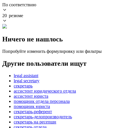
По соответствию
20 резюме
Ничего не нашлось
Попробуйте изменить формулировку или фильтры
Другие пользователи ищут
legal assistant
legal secretary
секретарь
ассистент юридического отдела
ассистент юриста
помощник отдела персонала
помощник юриста
секретарь-референт
секретарь-делопроизводитель
секретарь на ресепшн
секретарь отдела