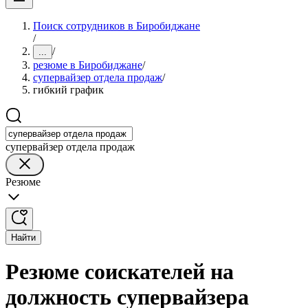
Поиск сотрудников в Биробиджане
/
/
...
резюме в Биробиджане
/
супервайзер отдела продаж
/
гибкий график
супервайзер отдела продаж
Резюме
Найти
Резюме соискателей на
должность супервайзера