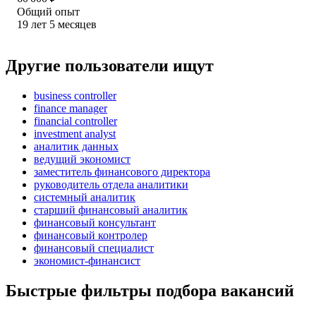
Общий опыт
19
лет
5
месяцев
Другие пользователи ищут
business controller
finance manager
financial controller
investment analyst
аналитик данных
ведущий экономист
заместитель финансового директора
руководитель отдела аналитики
системный аналитик
старший финансовый аналитик
финансовый консультант
финансовый контролер
финансовый специалист
экономист-финансист
Быстрые фильтры подбора вакансий